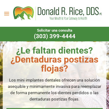
Ir
al
contenido
Solicitar una consulta
(303) 399-4444
¿Le faltan dientes?
¿Dentaduras postizas
flojas?
Los mini implantes dentales ofrecen una solución
asequible y mínimamente invasiva para reemplazar
de forma permanente los dientes perdidos o las
dentaduras postizas flojas.